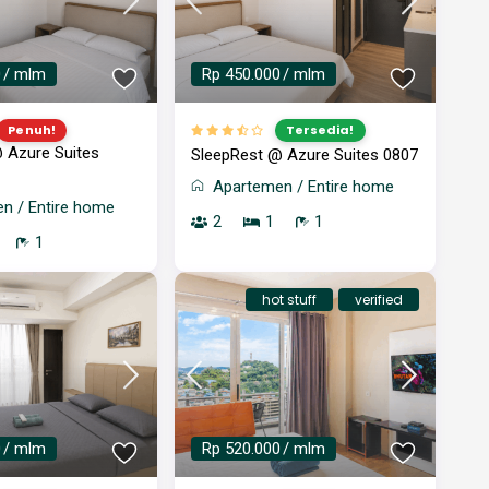
0
/ mlm
Rp 450.000
/ mlm
Penuh!
Tersedia!
 Azure Suites
SleepRest @ Azure Suites 0807
Apartemen
/
Entire home
en
/
Entire home
2
1
1
1
hot stuff
verified
0
/ mlm
Rp 520.000
/ mlm