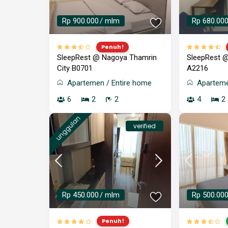
Rp 900.000
/ mlm
Rp 680.00
Penuh!
SleepRest @ Nagoya Thamrin
SleepRest @
City B0701
A2216
Apartemen
/
Entire home
Apartem
6
2
2
4
2
unggulan
verified
Rp 450.000
/ mlm
Rp 500.00
Penuh!