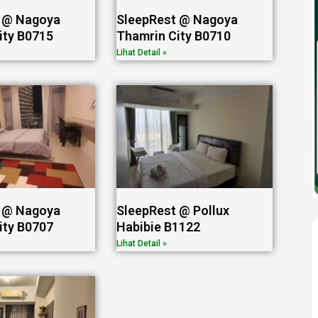
 @ Nagoya
SleepRest @ Nagoya
ity B0715
Thamrin City B0710
Lihat Detail »
 @ Nagoya
SleepRest @ Pollux
ity B0707
Habibie B1122
Lihat Detail »