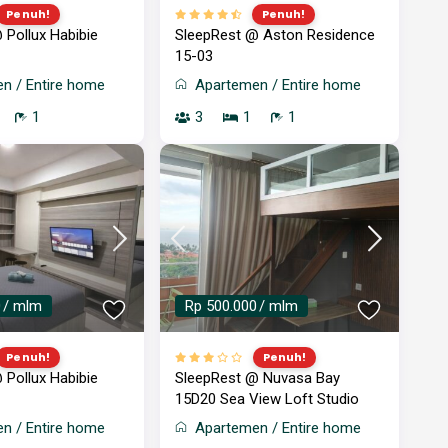
Penuh!
Penuh!
 Pollux Habibie
SleepRest @ Aston Residence
15-03
en
/
Entire home
Apartemen
/
Entire home
1
3
1
1
0
/ mlm
Rp 500.000
/ mlm
Penuh!
Penuh!
 Pollux Habibie
SleepRest @ Nuvasa Bay
15D20 Sea View Loft Studio
en
/
Entire home
Apartemen
/
Entire home