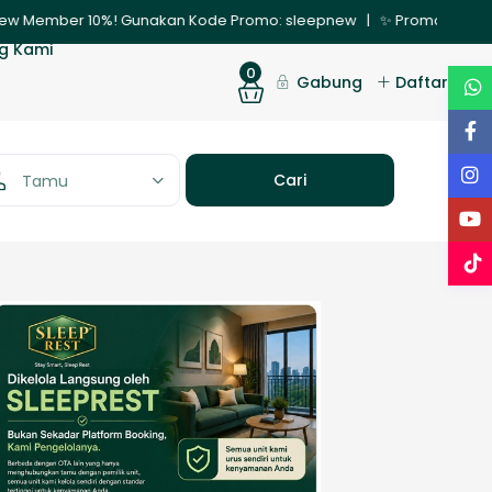
unakan Kode Promo: sleepnew | ✨ Promo Nginap 30 Hari – Dapatkan D
g Kami
0
Gabung
Daftar
Tamu