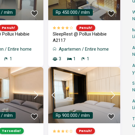
u
W
0
/ mlm
Rp 450.000
/ mlm
N
Penuh!
Penuh!
M
 Pollux Habibie
SleepRest @ Pollux Habibie
L
A2117
A
en
/
Entire home
Apartemen
/
Entire home
N
1
3
1
1
A
y
S
N
A
L
0
/ mlm
Rp 900.000
/ mlm
T
u
Tersedia!
Penuh!