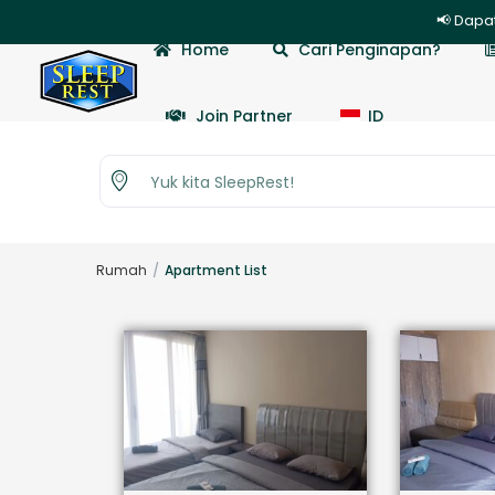
📢 Dapatkan Diskon 20% oto
Home
Cari Penginapan?
Join Partner
ID
Yuk kita SleepRest!
Rumah
Apartment List