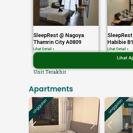
SleepRest @ Nagoya
SleepRest
Thamrin City A0809
Habibie B
Lihat Detail »
Lihat Detail »
Lihat A
Unit Terakhir
Apartments
unggulan
unggulan
ho