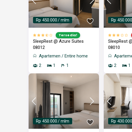
Rp 450.000
/ mlm
Rp 450.00
Tersedia!
SleepRest @ Azure Suites
SleepRest @
08012
08010
Apartemen
/
Entire home
Apartem
2
1
1
2
1
Rp 450.000
/ mlm
Rp 430.00