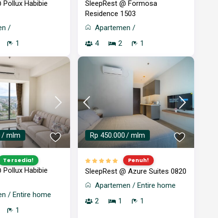
 Pollux Habibie
SleepRest @ Formosa
Residence 1503
en
/
Apartemen
/
1
4
2
1
0
/ mlm
Rp 450.000
/ mlm
Tersedia!
Penuh!
 Pollux Habibie
SleepRest @ Azure Suites 0820
Apartemen
/
Entire home
en
/
Entire home
2
1
1
1