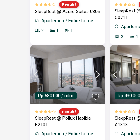
Penuh!
SleepRest @
SleepRest @ Azure Suites 0806
C0711
Apartemen
/
Entire home
Apartem
2
1
1
2
1
Rp 680.000
/ mlm
Rp 430.00
Penuh!
SleepRest @ Pollux Habibie
SleepRest @
B2101
A1818
Apartemen
/
Entire home
Apartem