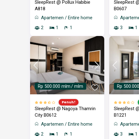
SleepRest @ Pollux Habibie
SleepRest @
A818
B0607
Apartemen
/
Entire home
Apartem
2
1
1
3
1
Rp 500.000 mlm
/ mlm
Rp 500.00
Penuh!
SleepRest @ Nagoya Thamrin
SleepRest @
City B0612
B1221
Apartemen
/
Entire home
Apartem
2
1
1
3
1