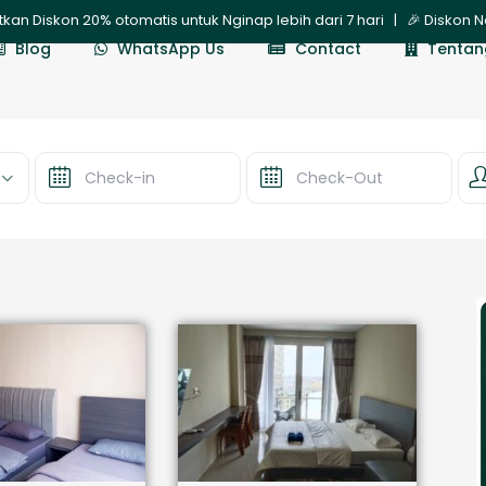
matis untuk Nginap lebih dari 7 hari | 🎉 Diskon New Member 10%! G
Blog
WhatsApp Us
Contact
Tentan