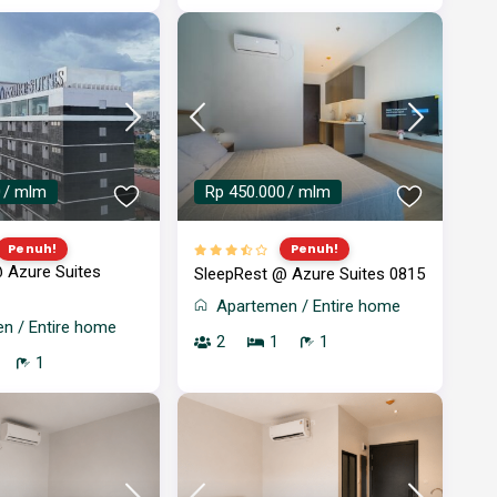
0
/ mlm
Rp 450.000
/ mlm
Penuh!
Penuh!
 Azure Suites
SleepRest @ Azure Suites 0815
Apartemen
/
Entire home
en
/
Entire home
2
1
1
1