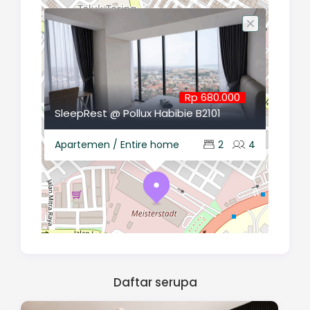
Rp 680.000
SleepRest @ Pollux Habibie B2101
Apartemen / Entire home
2
4
Daftar serupa