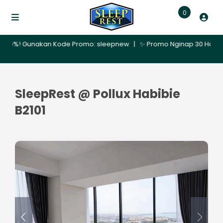
0
%! Gunakan Kode Promo: sleepnew | ✨ Promo Nginap 30 Hari – Dapatk
SleepRest @ Pollux Habibie
B2101