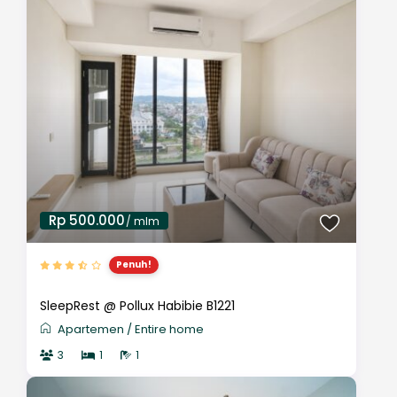
Rp 500.000
/ mlm
Penuh!
SleepRest @ Pollux Habibie B1221
Apartemen
/
Entire home
3
1
1