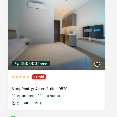
Rp 450.000
/ mlm
Penuh!
SleepRest @ Azure Suites 0820
Apartemen
/
Entire home
2
1
1