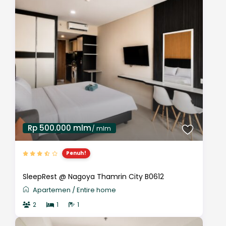
Rp 500.000 mlm
/ mlm
Penuh!
SleepRest @ Nagoya Thamrin City B0612
Apartemen
/
Entire home
2
1
1