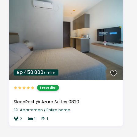
Rp 450.000
/ mlm
Tersedia!
SleepRest @ Azure Suites 0820
Apartemen
/
Entire home
2
1
1