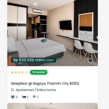
Rp 500.000 mlm
/ mlm
Tersedia!
SleepRest @ Nagoya Thamrin City B0612
Apartemen
/
Entire home
2
1
1