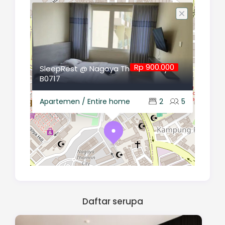
Rp 900.000
SleepRest @ Nagoya Thamrin City
B0717
Apartemen / Entire home
2
5
Daftar serupa