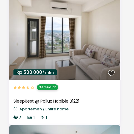
Rp 500.000
/ mlm
Tersedia!
SleepRest @ Pollux Habibie B1221
Apartemen
/
Entire home
3
1
1