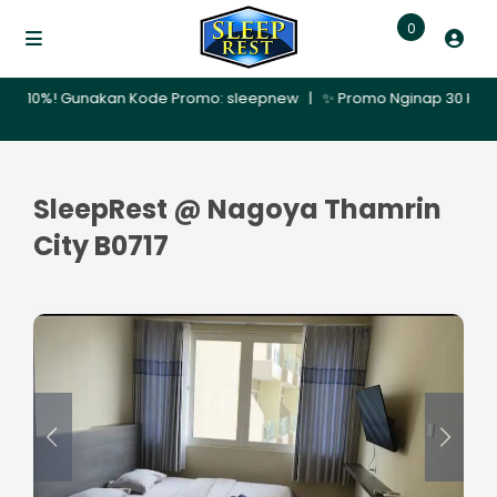
0
0%! Gunakan Kode Promo: sleepnew | ✨ Promo Nginap 30 Hari – Dapat
SleepRest @ Nagoya Thamrin
City B0717