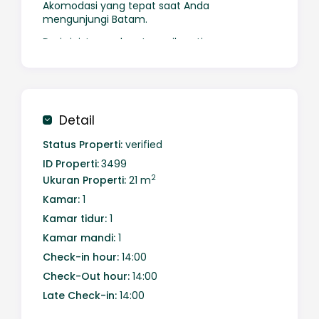
Akomodasi yang tepat saat Anda
mengunjungi Batam.
Dari sini, tamu dapat menikmati semua yang
kota ini tawarkan.
Dengan lokasi yang strategis, properti
menawarkan akses mudah ke berbagai
destinasi yang wajib dikunjungi di kota ini.
Detail
Manfaatkan beragam layanan dan fasilitas
terbaik di properti kami.
Status Properti:
verified
ID Properti:
3499
Properti ini menawarkan beragam fasilitas
untuk memuaskan semua tamu.
2
Ukuran Properti:
21 m
Kamar:
1
Semua akomodasi tamu memiliki fasilitas
kamar yang lengkap untuk memastikan
Kamar tidur:
1
kenyamanan Anda.
Kamar mandi:
1
Properti ini menawarkan berbagai pilihan
Check-in hour:
14:00
hiburan untuk memastikan Anda punya cukup
Check-Out hour:
14:00
pilihan selama menginap.
Late Check-in:
14:00
Temukan perpaduan layanan profesional dan
beragam fitur yang dapat Anda nikmati di