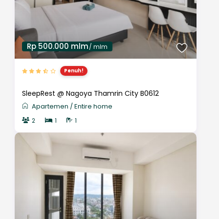
Rp 500.000 mlm
/ mlm
Penuh!
SleepRest @ Nagoya Thamrin City B0612
Apartemen
/
Entire home
2
1
1