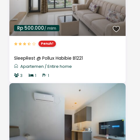
Rp 500.000
/ mlm
Penuh!
SleepRest @ Pollux Habibie B1221
Apartemen
/
Entire home
3
1
1