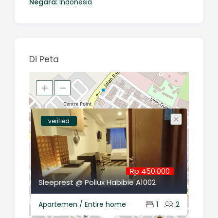
Negara:
Indonesia
Di Peta
verified
Rp 450.000
Sleeprest @ Pollux Habibie A1002
Apartemen / Entire home
1
2