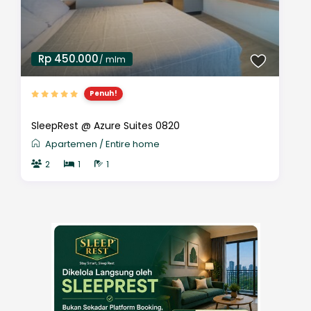
Rp 450.000
/ mlm
Penuh!
SleepRest @ Azure Suites 0820
Apartemen
/
Entire home
2
1
1