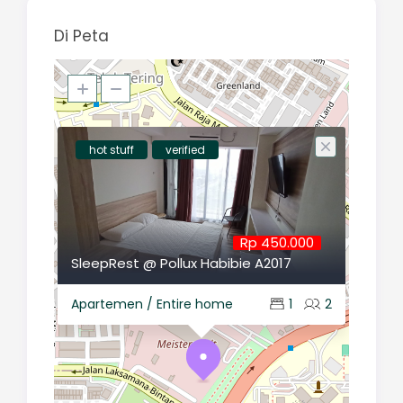
Di Peta
hot stuff
verified
Rp 450.000
SleepRest @ Pollux Habibie A2017
Apartemen / Entire home
1
2