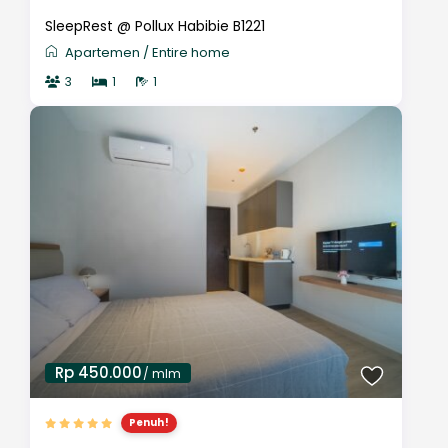
SleepRest @ Pollux Habibie B1221
Apartemen
/
Entire home
3
1
1
Rp 450.000
/ mlm
Penuh!