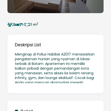
2
2
1
1
21 m
Deskripsi List
Menginap di Pollux Habibie A2017 menawarkan
pengalaman hunian yang nyaman di lokasi
terbaik di Batam. Apartemen ini memiliki
balkon pribadi dengan pemandangan kota
yang menawan, serta akses ke kolam renang
infinity, gym, dan lounge eksklusif. Cocok bagi
Anda yang mencari akomodasi mewah
dengan akses cepat ke pusat perbelanjaan
dan area bisnis.
📍 Fasilitas Unggulan:
✔ Balkon pribadi dengan view kota
✔ Kolam renang rooftop & gym