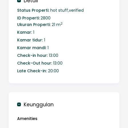
Detail
✔ Dekat pusat perbelanjaan & restoran
✔ Smart TV, WiFi cepat, & dapur lengkap
Status Properti:
hot stuff,verified
Pesan sekarang di SleepRest.id dan rasakan
ID Properti:
2800
kenyamanan terbaik di Batam!
2
Ukuran Properti:
21 m
Kamar:
1
Kamar tidur:
1
Kamar mandi:
1
Check-in hour:
13:00
Check-Out hour:
13:00
Late Check-in:
20:00
Keunggulan
Amenities