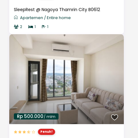
SleepRest @ Nagoya Thamrin City B0612
Apartemen
/
Entire home
2
1
1
Rp 500.000
/ mlm
Penuh!