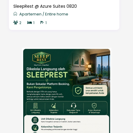
SleepRest @ Azure Suites 0820
Apartemen
/
Entire home
2
1
1