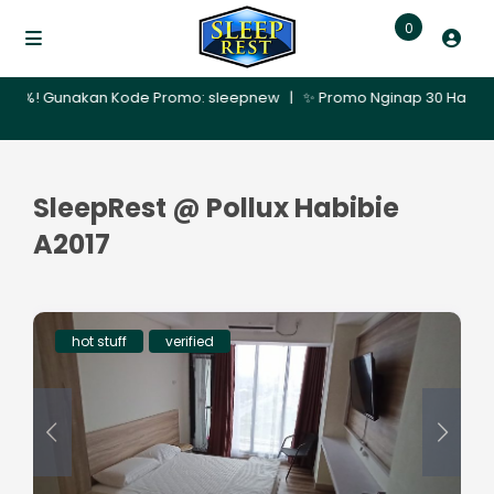
0
! Gunakan Kode Promo: sleepnew | ✨ Promo Nginap 30 Hari – Dapatkan
SleepRest @ Pollux Habibie
A2017
hot stuff
verified