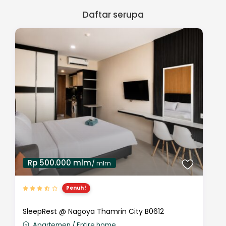
Daftar serupa
Rp 500.000 mlm
/ mlm
Penuh!
SleepRest @ Nagoya Thamrin City B0612
Apartemen
/
Entire home