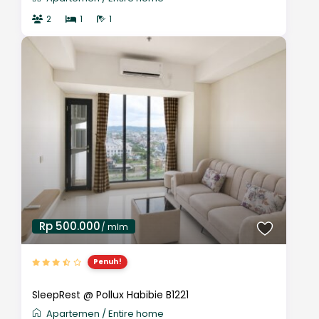
2
1
1
Rp 500.000
/ mlm
Penuh!
SleepRest @ Pollux Habibie B1221
Apartemen
/
Entire home