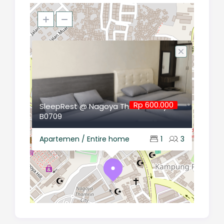
Rp 600.000
SleepRest @ Nagoya Thamrin City
B0709
Apartemen / Entire home
1
3