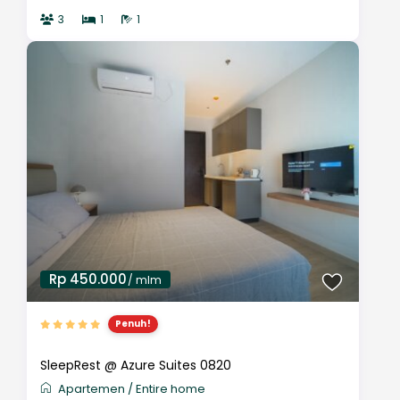
3
1
1
Rp 450.000
/ mlm
Penuh!
SleepRest @ Azure Suites 0820
Apartemen
/
Entire home