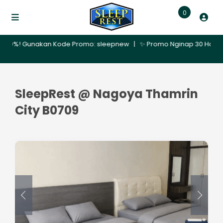
0
! Gunakan Kode Promo: sleepnew | ✨ Promo Nginap 30 Hari – Dapatkan
SleepRest @ Nagoya Thamrin
City B0709