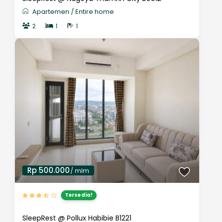
Apartemen
/
Entire home
2
1
1
Rp 500.000
/ mlm
Tersedia!
SleepRest @ Pollux Habibie B1221