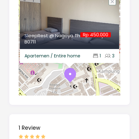
Rp 450.000
SleepRest @ Nagoya Thamrin City
B0711
Apartemen / Entire home
1
3
1 Review