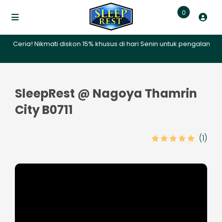
0
! Nikmati diskon 15% khusus di hari Senin untuk pengalaman mengina
SleepRest @ Nagoya Thamrin
City B0711
(1)