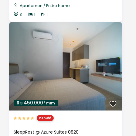
Apartemen
/
Entire home
3
1
1
Rp 450.000
/ mlm
Penuh!
SleepRest @ Azure Suites 0820