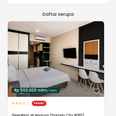
Daftar serupa
Rp 500.000 mlm
/ mlm
Penuh!
SleepRest @ Nagoya Thamrin City B0612