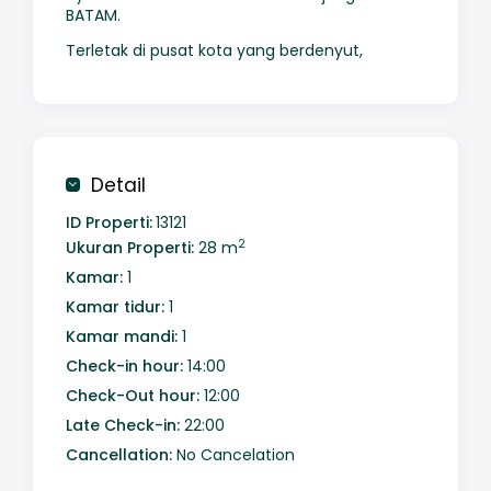
BATAM.
Terletak di pusat kota yang berdenyut,
apartemen ini menawarkan pengalaman
menginap yang tak tertandingi dengan segala
kenyamanan modern yang dapat Anda
bayangkan.
Detail
ID Properti:
13121
2
Ukuran Properti:
28 m
Kamar:
1
Kamar tidur:
1
Kamar mandi:
1
Check-in hour:
14:00
Check-Out hour:
12:00
Late Check-in:
22:00
Cancellation:
No Cancelation