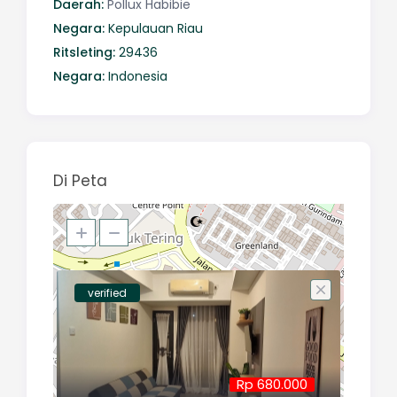
Daerah:
Pollux Habibie
Negara:
Kepulauan Riau
Ritsleting:
29436
Negara:
Indonesia
Di Peta
verified
Rp 680.000