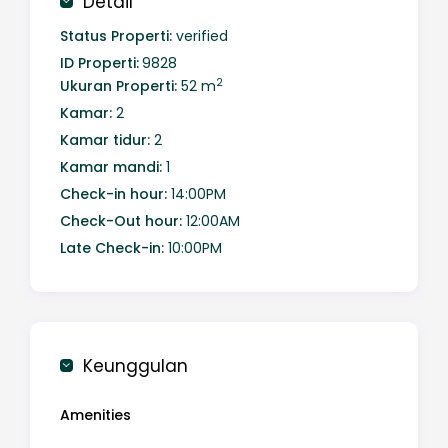
Detail
Anda di Sleeprest untuk menikmati suasana
bersantai dan istirahat yang sempurna.
Status Properti:
verified
Nikmati hunian nyaman di Pollux Habibie B1001,
ID Properti:
9828
apartemen modern dengan fasilitas lengkap
2
Ukuran Properti:
52 m
di Batam. Lokasi strategis, dekat mal, restoran,
Kamar:
2
dan pusat bisnis. Unit ini dilengkapi perabotan
lengkap, WiFi, dan keamanan 24 jam. Pesan
Kamar tidur:
2
sekarang di SleepRest!
Kamar mandi:
1
Check-in hour:
14:00PM
Check-Out hour:
12:00AM
Late Check-in:
10:00PM
Keunggulan
Amenities