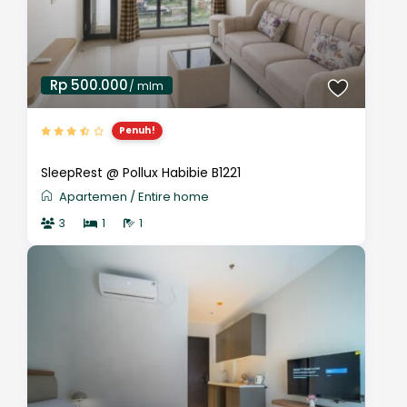
Rp 500.000
/ mlm
Penuh!
SleepRest @ Pollux Habibie B1221
Apartemen
/
Entire home
3
1
1