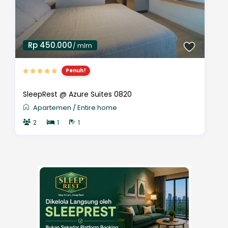
Rp 450.000
/ mlm
Penuh!
SleepRest @ Azure Suites 0820
Apartemen
/
Entire home
2
1
1