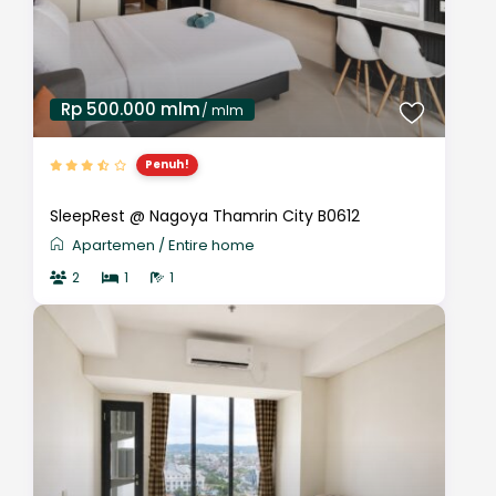
Rp 500.000 mlm
/ mlm
Penuh!
SleepRest @ Nagoya Thamrin City B0612
Apartemen
/
Entire home
2
1
1