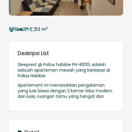
2
5
2
1
52 m
Deskripsi List
Sleeprest @ Pollux habibie PH-B1001, adalah
sebuah apartemen mewah yang berlokasi di
Pollux Habibie.
Apartement ini menawarkan pengalaman
yang luar biasa dengan 2 kamar tidur modern
dan luas, ruangan tamu yang hangat dan
nyaman, serta area dapur lengkap dengan
peralatan masak berkualitas tinggi.
Kami siap menyambut Anda dengan
lingkungan tenang dan asri di Gedung
tertinggi di BATAM. Temukan ruangan favorit