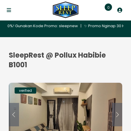
0
%! Gunakan Kode Promo: sleepnew | ✨ Promo Nginap 30 Hari – Dapatk
SleepRest @ Pollux Habibie
B1001
verified