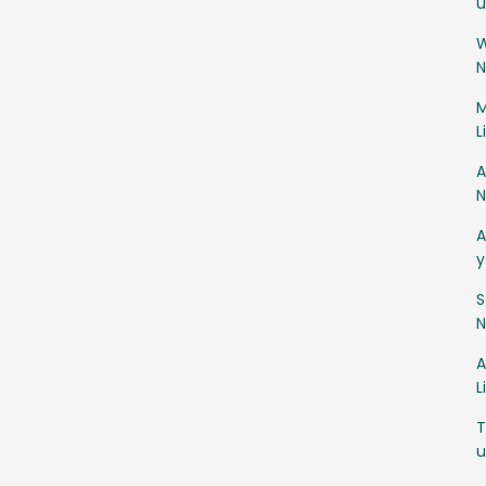
u
W
N
M
L
A
N
A
y
S
N
A
L
T
u