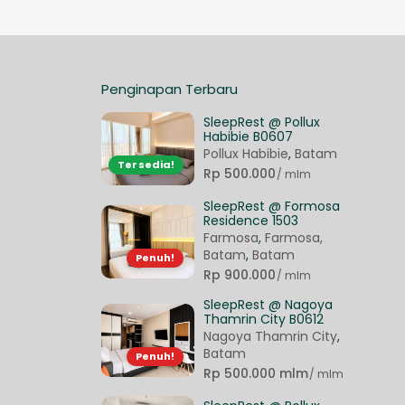
Penginapan Terbaru
3
SleepRest @ Pollux
Habibie B0607
Pollux Habibie
,
Batam
Tersedia!
Rp 500.000
/ mlm
SleepRest @ Formosa
Residence 1503
Farmosa
,
Farmosa,
Batam
,
Batam
Penuh!
Rp 900.000
/ mlm
SleepRest @ Nagoya
Thamrin City B0612
Nagoya Thamrin City
,
Batam
Penuh!
Rp 500.000 mlm
/ mlm