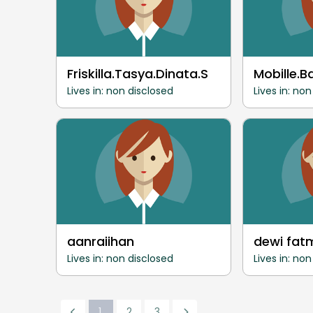
Friskilla.Tasya.Dinata.S
Mobille.
Lives in: non disclosed
Lives in: no
aanraiihan
dewi fat
Lives in: non disclosed
Lives in: no
1
2
3