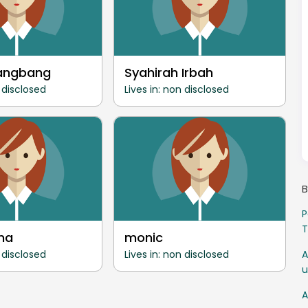
Bangbang
Syahirah Irbah
n disclosed
Lives in: non disclosed
B
P
T
ma
monic
n disclosed
Lives in: non disclosed
A
u
A