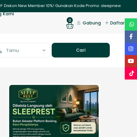
 Diskon New Member 10%! Gunakan Kode Promo: sleepnew | ✨ Promo Ngi
g Kami
0
Gabung
Daftar
Tamu