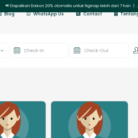
 Dapatkan Diskon 20% otomatis untuk Nginap lebih dari 7 hari | 🎉
Blog
WhatsApp Us
Contact
Tentan