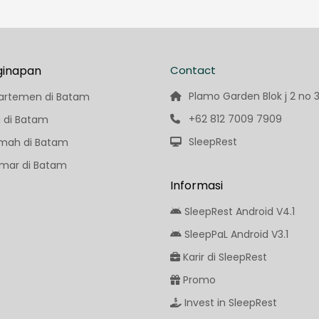
ginapan
Contact
Plamo Garden Blok j 2 no 
artemen di Batam
+62 812 7009 7909
a di Batam
SleepRest
mah di Batam
mar di Batam
Informasi
SleepRest Android V4.1
SleepPaL Android V3.1
Karir di SleepRest
Promo
Invest in SleepRest