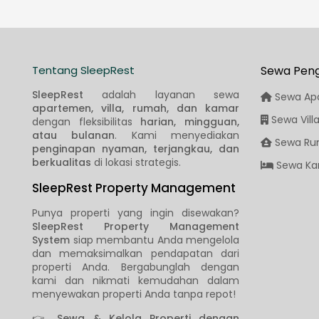
Tentang SleepRest
Sewa Pen
SleepRest
adalah layanan sewa
Sewa Ap
apartemen, villa, rumah, dan kamar
Sewa Vill
dengan fleksibilitas
harian, mingguan,
atau bulanan
. Kami menyediakan
Sewa Ru
penginapan nyaman, terjangkau, dan
berkualitas
di lokasi strategis.
Sewa Ka
SleepRest Property Management
Punya properti yang ingin disewakan?
SleepRest Property Management
System
siap membantu Anda mengelola
dan memaksimalkan pendapatan dari
properti Anda. Bergabunglah dengan
kami dan nikmati kemudahan dalam
menyewakan properti Anda tanpa repot!
👉
Sewa & Kelola Properti dengan