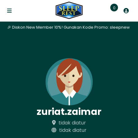
0
ari | 🎉 Diskon New Member 10%! Gunakan Kode Promo: sleepnew | ✨ P
zuriat.zaimar
tidak diatur
tidak diatur