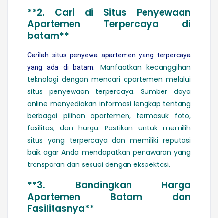
**2. Cari di Situs Penyewaan
Apartemen Terpercaya di
batam**
Carilah situs penyewa apartemen yang terpercaya
. Manfaatkan kecanggihan
yang ada di batam
teknologi dengan mencari apartemen melalui
situs penyewaan terpercaya. Sumber daya
online menyediakan informasi lengkap tentang
berbagai pilihan apartemen, termasuk foto,
fasilitas, dan harga. Pastikan untuk memilih
situs yang terpercaya dan memiliki reputasi
baik agar Anda mendapatkan penawaran yang
transparan dan sesuai dengan ekspektasi.
**3. Bandingkan Harga
Apartemen Batam dan
Fasilitasnya**