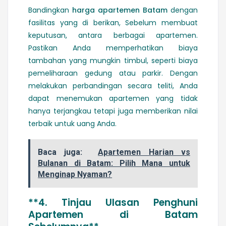
Bandingkan
harga apartemen Batam
dengan
fasilitas yang di berikan, Sebelum membuat
keputusan, antara berbagai apartemen.
Pastikan Anda memperhatikan biaya
tambahan yang mungkin timbul, seperti biaya
pemeliharaan gedung atau parkir. Dengan
melakukan perbandingan secara teliti, Anda
dapat menemukan apartemen yang tidak
hanya terjangkau tetapi juga memberikan nilai
terbaik untuk uang Anda.
Baca juga:
Apartemen Harian vs
Bulanan di Batam: Pilih Mana untuk
Menginap Nyaman?
**4. Tinjau Ulasan Penghuni
Apartemen di Batam