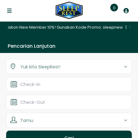
0
on New Member 10%! Gunakan Kode Promo: sleepnew | ✨ Promo Nginap 
Pencarian Lanjutan
Yuk kita SleepRest!
Tamu