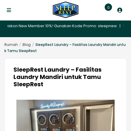
0
 Diskon New Member 10%! Gunakan Kode Promo: sleepnew | ✨ Promo N
Rumah
Blog
SleepRest Laundry – Fasilitas Laundry Mandiri untu
k Tamu SleepRest
SleepRest Laundry – Fasilitas
Laundry Mandiri untuk Tamu
SleepRest