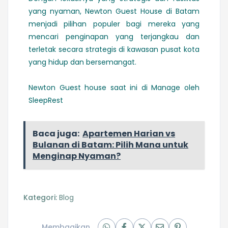
yang nyaman, Newton Guest House di Batam
menjadi pilihan populer bagi mereka yang
mencari penginapan yang terjangkau dan
terletak secara strategis di kawasan pusat kota
yang hidup dan bersemangat.
Newton Guest house saat ini di Manage oleh
SleepRest
Baca juga:
Apartemen Harian vs
Bulanan di Batam: Pilih Mana untuk
Menginap Nyaman?
Kategori:
Blog
Membagikan