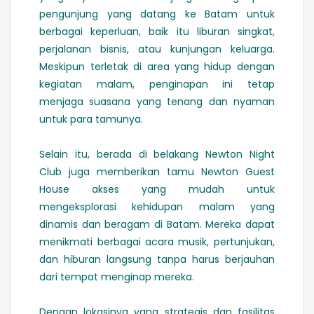
pengunjung yang datang ke Batam untuk
berbagai keperluan, baik itu liburan singkat,
perjalanan bisnis, atau kunjungan keluarga.
Meskipun terletak di area yang hidup dengan
kegiatan malam, penginapan ini tetap
menjaga suasana yang tenang dan nyaman
untuk para tamunya.
Selain itu, berada di belakang Newton Night
Club juga memberikan tamu Newton Guest
House akses yang mudah untuk
mengeksplorasi kehidupan malam yang
dinamis dan beragam di Batam. Mereka dapat
menikmati berbagai acara musik, pertunjukan,
dan hiburan langsung tanpa harus berjauhan
dari tempat menginap mereka.
Dengan lokasinya yang strategis dan fasilitas