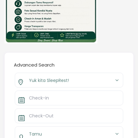
Advanced Search
Yuk kita SleepRest!
Tamu