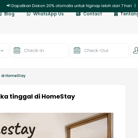
atkan Diskon 20% otomatis untuk Nginap lebih dari 7 hari | 🎉 Dis
Blog
WhatsApp Us
Contact
Tentan
l di HomeStay
ka tinggal di HomeStay