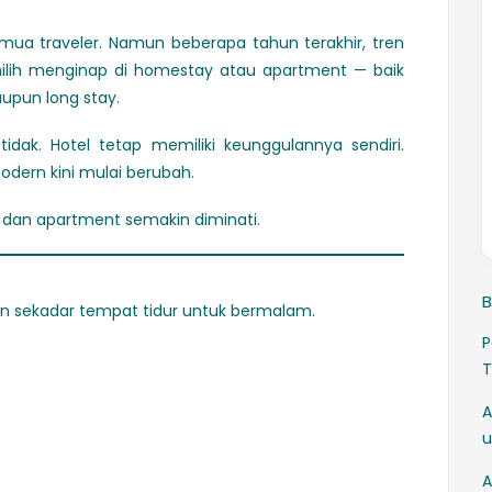
mua traveler. Namun beberapa tahun terakhir, tren
lih menginap di homestay atau apartment — baik
aupun long stay.
idak. Hotel tetap memiliki keunggulannya sendiri.
dern kini mulai berubah.
dan apartment semakin diminati.
B
n sekadar tempat tidur untuk bermalam.
P
T
A
u
A