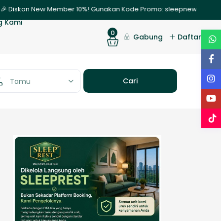
kon New Member 10%! Gunakan Kode Promo: sleepnew | ✨ Promo Nginap
g Kami
0
Gabung
Daftar
Tamu