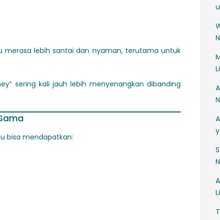
u
N
u merasa lebih santai dan nyaman, terutama untuk
M
L
ey” sering kali jauh lebih menyenangkan dibanding
A
N
g Sama
A
y
mu bisa mendapatkan:
S
N
A
L
T