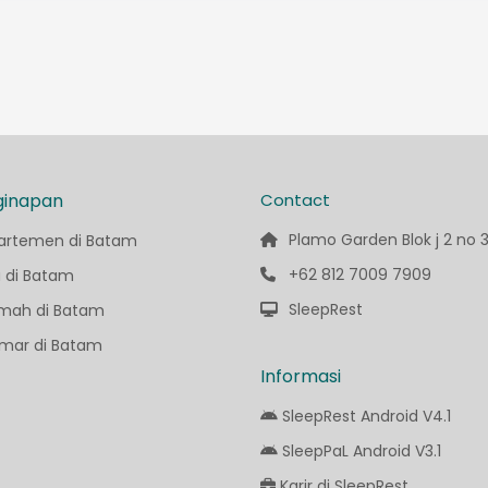
ginapan
Contact
Plamo Garden Blok j 2 no 
artemen di Batam
+62 812 7009 7909
a di Batam
SleepRest
mah di Batam
mar di Batam
Informasi
SleepRest Android V4.1
SleepPaL Android V3.1
Karir di SleepRest