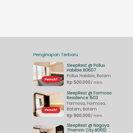
Penginapan Terbaru
3
SleepRest @ Pollux
Habibie B0607
Pollux Habibie
,
Batam
Penuh!
Rp 500.000
/ mlm
SleepRest @ Formosa
Residence 1503
Farmosa
,
Farmosa,
Batam
,
Batam
Penuh!
Rp 900.000
/ mlm
SleepRest @ Nagoya
Thamrin City B0612