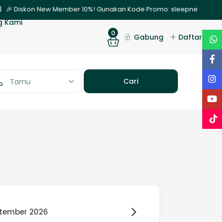
| 🎉 Diskon New Member 10%! Gunakan Kode Promo: sleepnew | ✨ Promo
g Kami
0
Gabung
Daftar
Tamu
tember 2026