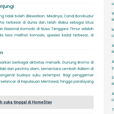
u
unjungi
ng tidak boleh dilewatkan. Misalnya, Candi Borobudur
N
a terbesar di dunia dan telah diakui sebagai Situs
an Nasional Komodo di Nusa Tenggara Timur adalah
M
 bisa melihat komodo, spesies kadal terbesar, di
L
A
N
an
A
arkan berbagai aktivitas menarik. Gunung Bromo di
y
ndaki dan pecinta alam, sementara Lembah Baliem di
mengenal budaya suku setempat. Bagi penggemar
S
erselancar di Kepulauan Mentawai, hingga paralayang
N
A
L
 suka tinggal di HomeStay
T