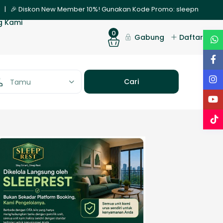
 Diskon New Member 10%! Gunakan Kode Promo: sleepnew | ✨ Promo Ng
g Kami
0
Gabung
Daftar
Tamu