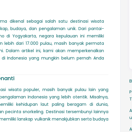
ma dikenal sebagai salah satu destinasi wisata
kap, budaya, dan pengalaman unik. Dari pantai-
no di Yogyakarta, negara kepulauan ini memiliki
 lebih dari 17.000 pulau, masih banyak permata
i. Dalam artikel ini, kami akan memperkenalkan
ik di Indonesia yang mungkin belum pernah Anda
nanti
B
asi wisata populer, masih banyak pulau lain yang
P
ngalaman Indonesia yang lebih otentik. Misalnya,
T
iliki kehidupan laut paling beragam di dunia,
A
 pecinta snorkeling. Destinasi tersembunyi lainnya
u
memiliki lanskap vulkanik menakjubkan serta budaya
A