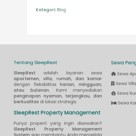
Kategori:
Blog
Tentang SleepRest
Sewa Pen
SleepRest
adalah layanan sewa
Sewa Ap
apartemen, villa, rumah, dan kamar
Sewa Vill
dengan fleksibilitas
harian, mingguan,
atau bulanan
. Kami menyediakan
Sewa Ru
penginapan nyaman, terjangkau, dan
berkualitas
di lokasi strategis.
Sewa Ka
SleepRest Property Management
Punya properti yang ingin disewakan?
SleepRest Property Management
System
siap membantu Anda mengelola