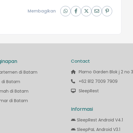
Membagikan
ginapan
Contact
Plamo Garden Blok j 2 no 
artemen di Batam
+62 812 7009 7909
a di Batam
SleepRest
mah di Batam
mar di Batam
Informasi
SleepRest Android V4.1
SleepPaL Android V3.1