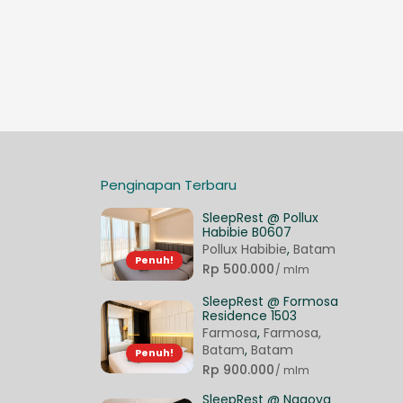
Penginapan Terbaru
3
SleepRest @ Pollux
Habibie B0607
Pollux Habibie
,
Batam
Penuh!
Rp 500.000
/ mlm
SleepRest @ Formosa
Residence 1503
Farmosa
,
Farmosa,
Batam
,
Batam
Penuh!
Rp 900.000
/ mlm
SleepRest @ Nagoya