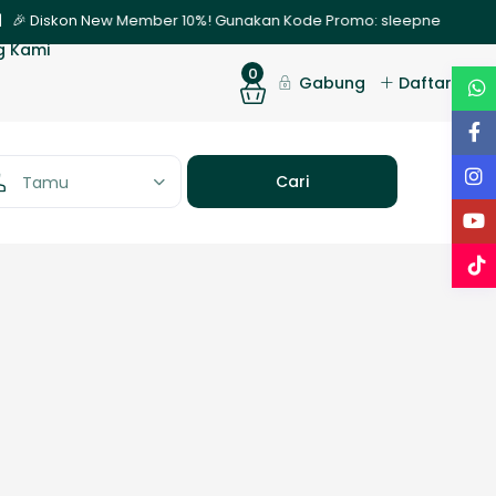
| 🎉 Diskon New Member 10%! Gunakan Kode Promo: sleepnew | ✨ Promo
g Kami
0
Gabung
Daftar
Tamu