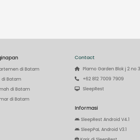
ginapan
Contact
Plamo Garden Blok j 2 no 
artemen di Batam
+62 812 7009 7909
a di Batam
SleepRest
mah di Batam
mar di Batam
Informasi
SleepRest Android V4.1
SleepPaL Android V3.1
Karir di SleepRest