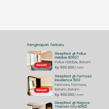
Penginapan Terbaru
3
SleepRest @ Pollux
Habibie B0607
Pollux Habibie
,
Batam
Penuh!
Rp 500.000
/ mlm
SleepRest @ Formosa
Residence 1503
Farmosa
,
Farmosa,
Batam
,
Batam
Penuh!
Rp 900.000
/ mlm
SleepRest @ Nagoya
Thamrin City B0612