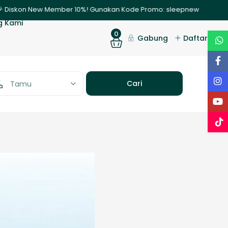
New Member 10%! Gunakan Kode Promo: sleepnew | ✨ Promo Nginap 30 H
g Kami
0
Gabung
Daftar
Tamu