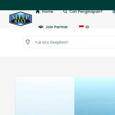
📢 Dapatka
Home
Cari Penginapan?
Join Partner
ID
Yuk kita SleepRest!