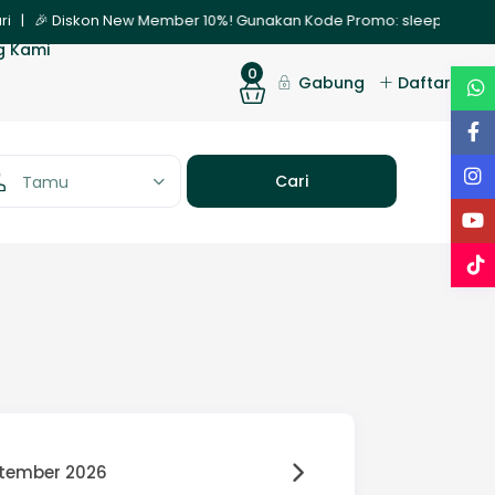
i | 🎉 Diskon New Member 10%! Gunakan Kode Promo: sleepnew | ✨ Pr
g Kami
0
Gabung
Daftar
Tamu
tember 2026