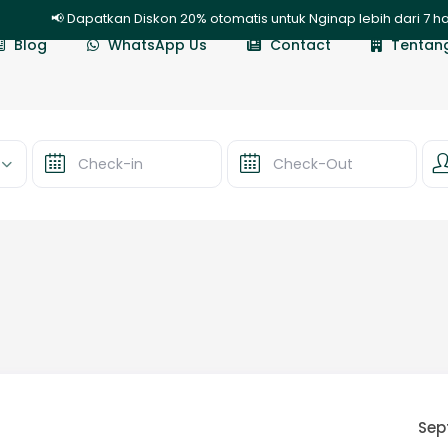
📢 Dapatkan Diskon 20% otomatis untuk Nginap lebih dari 7 har
Blog
WhatsApp Us
Contact
Tentan
Sep