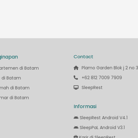
ginapan
Contact
Plamo Garden Blok j 2 no 
artemen di Batam
+62 812 7009 7909
a di Batam
SleepRest
mah di Batam
mar di Batam
Informasi
SleepRest Android V4.1
SleepPaL Android V3.1
Karir di SleepRest