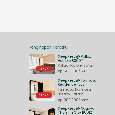
Penginapan Terbaru
3
SleepRest @ Pollux
Habibie B0607
Pollux Habibie
,
Batam
Penuh!
Rp 500.000
/ mlm
SleepRest @ Formosa
Residence 1503
Farmosa
,
Farmosa,
Batam
,
Batam
Penuh!
Rp 900.000
/ mlm
SleepRest @ Nagoya
Thamrin City B0612