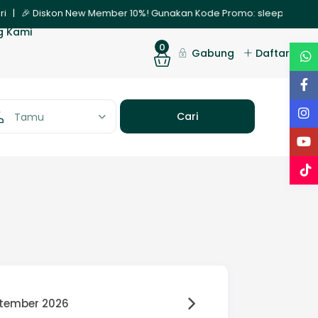
i | 🎉 Diskon New Member 10%! Gunakan Kode Promo: sleepnew | ✨ Pr
g Kami
0
Gabung
Daftar
Tamu
tember 2026