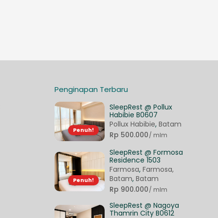
Penginapan Terbaru
3
SleepRest @ Pollux
Habibie B0607
Pollux Habibie
,
Batam
Penuh!
Rp 500.000
/ mlm
SleepRest @ Formosa
Residence 1503
Farmosa
,
Farmosa,
Batam
,
Batam
Penuh!
Rp 900.000
/ mlm
SleepRest @ Nagoya
Thamrin City B0612