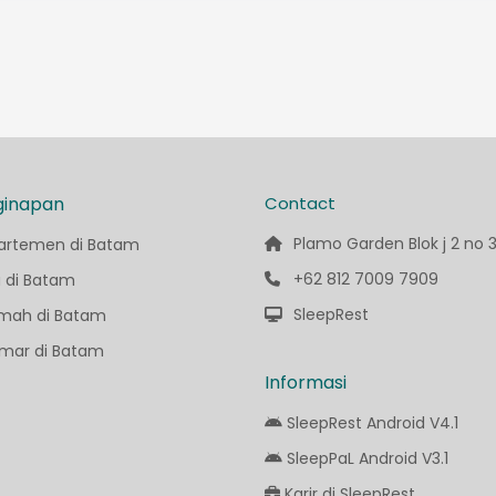
ginapan
Contact
Plamo Garden Blok j 2 no 
artemen di Batam
+62 812 7009 7909
a di Batam
SleepRest
mah di Batam
mar di Batam
Informasi
SleepRest Android V4.1
SleepPaL Android V3.1
Karir di SleepRest