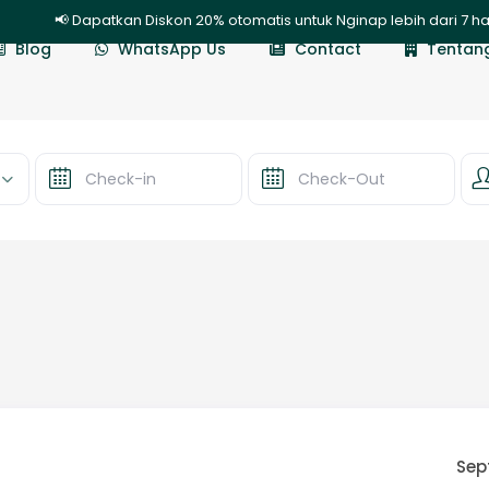
📢 Dapatkan Diskon 20% otomatis untuk Nginap lebih dari 7 har
Blog
WhatsApp Us
Contact
Tentan
Sep