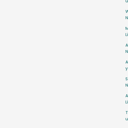
u
W
N
M
L
A
N
A
y
S
N
A
L
T
u