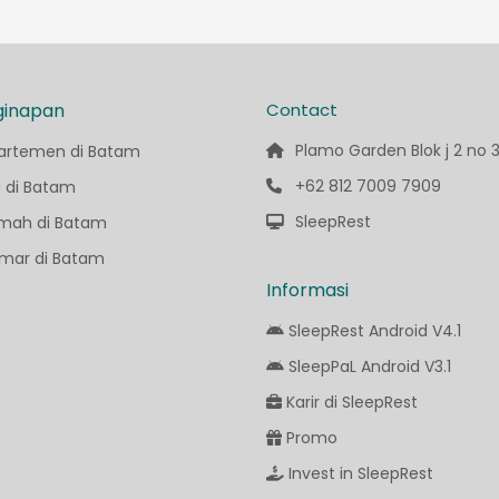
ginapan
Contact
Plamo Garden Blok j 2 no 
artemen di Batam
+62 812 7009 7909
a di Batam
SleepRest
mah di Batam
mar di Batam
Informasi
SleepRest Android V4.1
SleepPaL Android V3.1
Karir di SleepRest
Promo
Invest in SleepRest