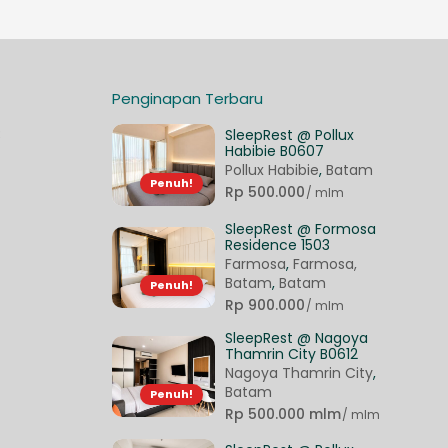
Penginapan Terbaru
3
SleepRest @ Pollux
Habibie B0607
Pollux Habibie
,
Batam
Penuh!
Rp 500.000
/ mlm
SleepRest @ Formosa
Residence 1503
Farmosa
,
Farmosa,
Batam
,
Batam
Penuh!
Rp 900.000
/ mlm
SleepRest @ Nagoya
Thamrin City B0612
Nagoya Thamrin City
,
Batam
Penuh!
Rp 500.000 mlm
/ mlm