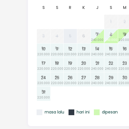
S
S
R
K
J
S
M
1
2
Rp
Rp
Rp
7
8
9
3
4
5
6
240.000
240.000
220.0
Rp
Rp
Rp
Rp
Rp
Rp
Rp
10
11
12
13
14
15
16
220.000
220.000
220.000
220.000
240.000
240.000
220.0
Rp
Rp
Rp
Rp
Rp
Rp
Rp
17
18
19
20
21
22
23
220.000
220.000
220.000
220.000
240.000
240.000
220.0
Rp
Rp
Rp
Rp
Rp
Rp
Rp
24
25
26
27
28
29
30
220.000
220.000
220.000
220.000
240.000
240.000
220.0
Rp
31
220.000
masa lalu
hari ini
dipesan