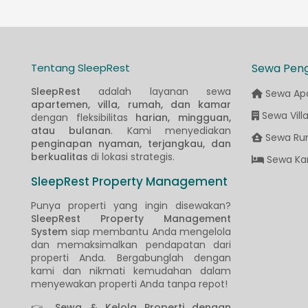
Tentang SleepRest
Sewa Pen
SleepRest
adalah layanan sewa
Sewa Ap
apartemen, villa, rumah, dan kamar
Sewa Vill
dengan fleksibilitas
harian, mingguan,
atau bulanan
. Kami menyediakan
Sewa Ru
penginapan nyaman, terjangkau, dan
berkualitas
di lokasi strategis.
Sewa Ka
SleepRest Property Management
Punya properti yang ingin disewakan?
SleepRest Property Management
System
siap membantu Anda mengelola
dan memaksimalkan pendapatan dari
properti Anda. Bergabunglah dengan
kami dan nikmati kemudahan dalam
menyewakan properti Anda tanpa repot!
👉
Sewa & Kelola Properti dengan