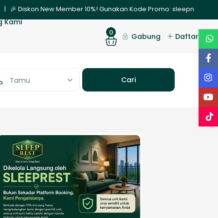
 🎉 Diskon New Member 10%! Gunakan Kode Promo: sleepnew | ✨ Promo
g Kami
0
Gabung
Daftar
Tamu