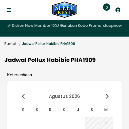
0
ri | 🎉 Diskon New Member 10%! Gunakan Kode Promo: sleepnew | ✨ Pr
Rumah
Jadwal Pollux Habibie PHA1909
Jadwal Pollux Habibie PHA1909
Ketersediaan
Agustus 2026
S
S
R
K
J
S
M
1
2