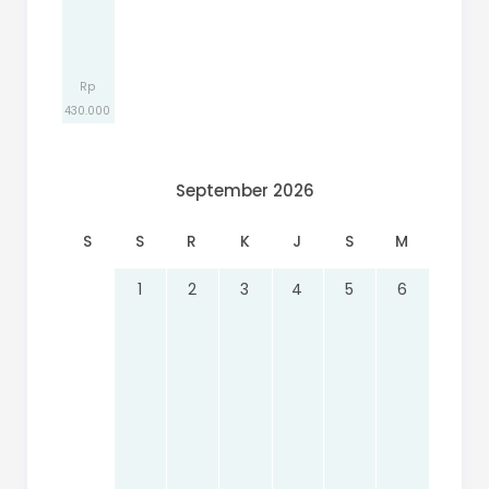
Rp
430.000
September 2026
S
S
R
K
J
S
M
1
2
3
4
5
6