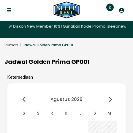
0
ri | 🎉 Diskon New Member 10%! Gunakan Kode Promo: sleepnew | ✨ P
Rumah
Jadwal Golden Prima GP001
Jadwal Golden Prima GP001
Ketersediaan
Agustus 2026
S
S
R
K
J
S
M
1
2