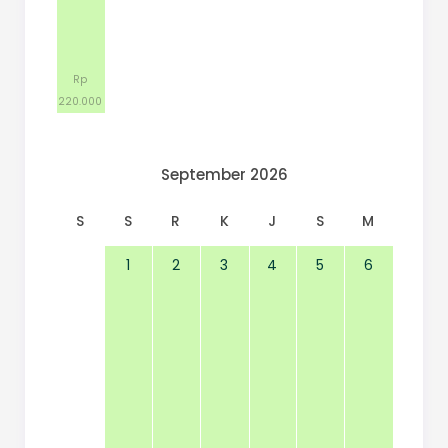
Rp
220.000
September 2026
S
S
R
K
J
S
M
1
2
3
4
5
6